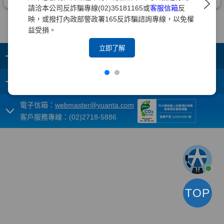
請洽本公司反詐騙專線(02)35181165或
客服信箱
反
映，或撥打內政部警政署165反詐騙諮詢專線，以免權
益受損。
立即了解
+
集團成員
+
重要須知
電子信箱：
webmaster@yuanta.com
客戶服務專線：(02)2718-5886
TOP