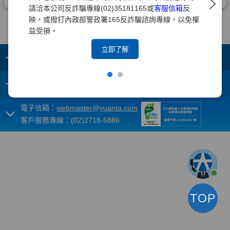
請洽本公司反詐騙專線(02)35181165或
客服信箱
反
映，或撥打內政部警政署165反詐騙諮詢專線，以免權
益受損。
立即了解
+
集團成員
+
重要須知
電子信箱：
webmaster@yuanta.com
客戶服務專線：(02)2718-5886
TOP