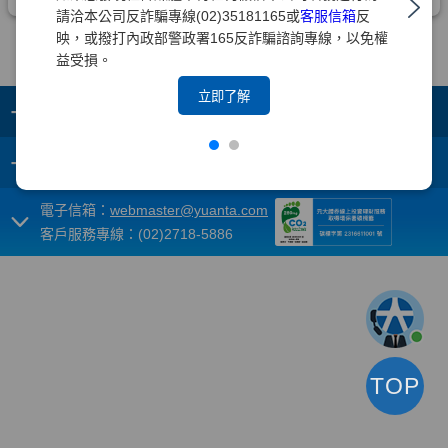
請洽本公司反詐騙專線(02)35181165或
客服信箱
反
映，或撥打內政部警政署165反詐騙諮詢專線，以免權
益受損。
立即了解
+
集團成員
+
重要須知
電子信箱：
webmaster@yuanta.com
客戶服務專線：(02)2718-5886
TOP