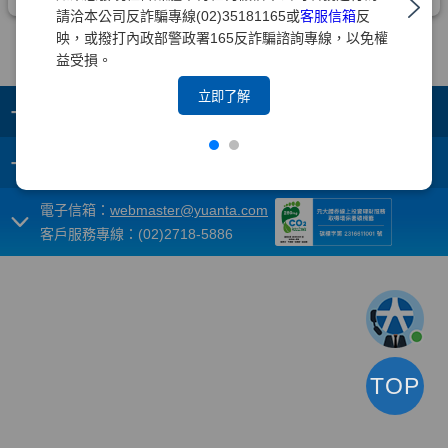
請洽本公司反詐騙專線(02)35181165或
客服信箱
反
映，或撥打內政部警政署165反詐騙諮詢專線，以免權
益受損。
立即了解
+
集團成員
+
重要須知
電子信箱：
webmaster@yuanta.com
客戶服務專線：(02)2718-5886
TOP