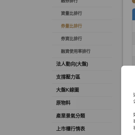
融券排行
資量比排行
券量比排行
券資比排行
融資使用率排行
法人動向(大盤)
支撐壓力區
大盤K線圖
原物料
產業景氣分類
上市櫃行情表