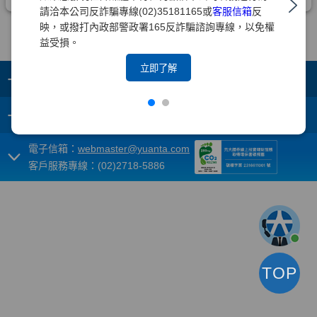
請洽本公司反詐騙專線(02)35181165或
客服信箱
反
映，或撥打內政部警政署165反詐騙諮詢專線，以免權
益受損。
立即了解
+
集團成員
+
重要須知
電子信箱：
webmaster@yuanta.com
客戶服務專線：(02)2718-5886
TOP