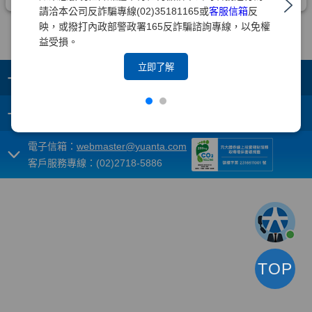
請洽本公司反詐騙專線(02)35181165或
客服信箱
反
映，或撥打內政部警政署165反詐騙諮詢專線，以免權
益受損。
立即了解
+
集團成員
+
重要須知
電子信箱：
webmaster@yuanta.com
客戶服務專線：(02)2718-5886
TOP