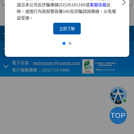
請洽本公司反詐騙專線(02)35181165或
客服信箱
反
映，或撥打內政部警政署165反詐騙諮詢專線，以免權
益受損。
立即了解
+
集團成員
+
重要須知
電子信箱：
webmaster@yuanta.com
客戶服務專線：(02)2718-5886
TOP