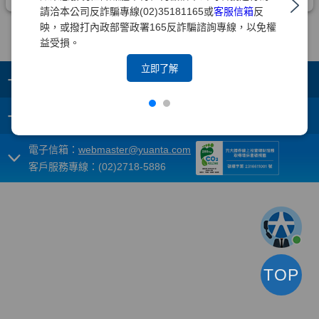
請洽本公司反詐騙專線(02)35181165或
客服信箱
反
映，或撥打內政部警政署165反詐騙諮詢專線，以免權
益受損。
立即了解
+
集團成員
+
重要須知
電子信箱：
webmaster@yuanta.com
客戶服務專線：(02)2718-5886
TOP