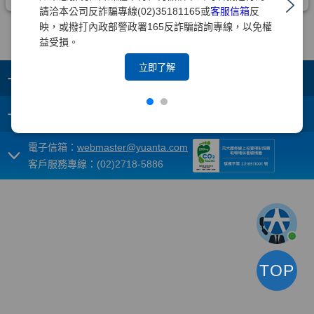
請洽本公司反詐騙專線(02)35181165或
客服信箱
反
映，或撥打內政部警政署165反詐騙諮詢專線，以免權
益受損。
立即了解
+
集團成員
+
重要須知
電子信箱：
webmaster@yuanta.com
客戶服務專線：(02)2718-5886
TOP