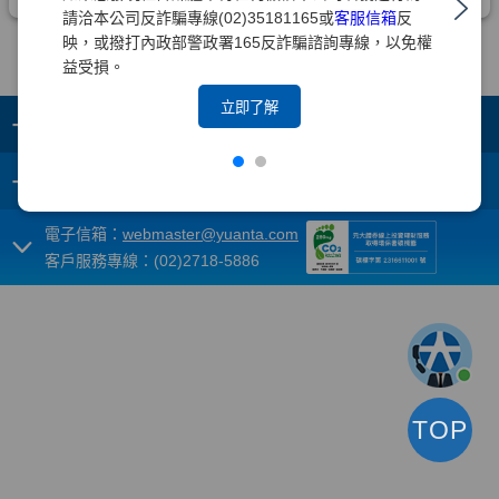
請洽本公司反詐騙專線(02)35181165或
客服信箱
反
映，或撥打內政部警政署165反詐騙諮詢專線，以免權
益受損。
立即了解
+
集團成員
+
重要須知
電子信箱：
webmaster@yuanta.com
客戶服務專線：(02)2718-5886
TOP