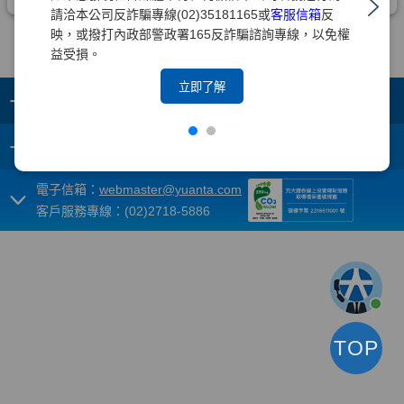
請洽本公司反詐騙專線(02)35181165或
客服信箱
反
映，或撥打內政部警政署165反詐騙諮詢專線，以免權
益受損。
立即了解
+
集團成員
+
重要須知
電子信箱：
webmaster@yuanta.com
客戶服務專線：(02)2718-5886
TOP