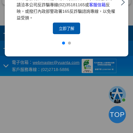
請洽本公司反詐騙專線(02)35181165或
客服信箱
反
映，或撥打內政部警政署165反詐騙諮詢專線，以免權
益受損。
立即了解
+
集團成員
+
重要須知
電子信箱：
webmaster@yuanta.com
客戶服務專線：(02)2718-5886
TOP