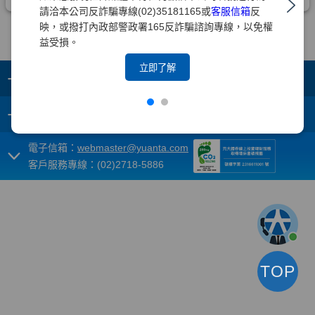
請洽本公司反詐騙專線(02)35181165或
客服信箱
反
映，或撥打內政部警政署165反詐騙諮詢專線，以免權
益受損。
立即了解
+
集團成員
+
重要須知
電子信箱：
webmaster@yuanta.com
客戶服務專線：(02)2718-5886
TOP