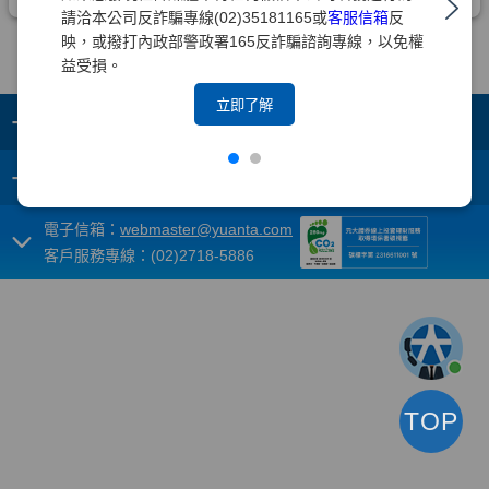
請洽本公司反詐騙專線(02)35181165或
客服信箱
反
映，或撥打內政部警政署165反詐騙諮詢專線，以免權
益受損。
立即了解
+
集團成員
+
重要須知
電子信箱：
webmaster@yuanta.com
客戶服務專線：(02)2718-5886
TOP