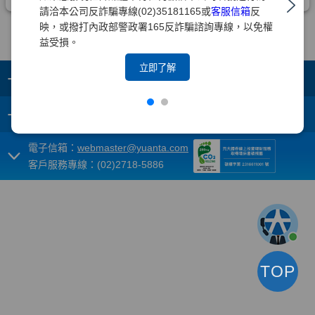
請洽本公司反詐騙專線(02)35181165或
客服信箱
反
映，或撥打內政部警政署165反詐騙諮詢專線，以免權
益受損。
立即了解
+
集團成員
+
重要須知
電子信箱：
webmaster@yuanta.com
客戶服務專線：(02)2718-5886
TOP