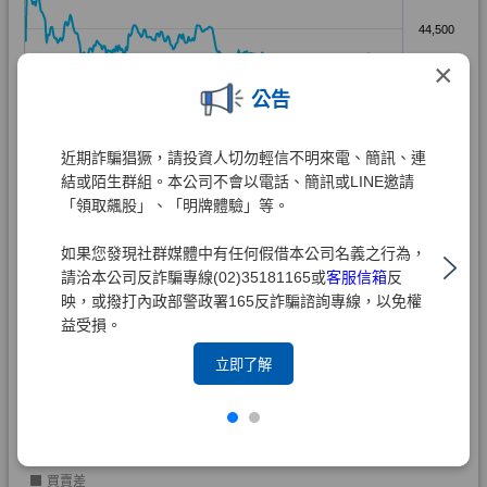
×
公告
近期詐騙猖獗，請投資人切勿輕信不明來電、簡訊、連
結或陌生群組。本公司不會以電話、簡訊或LINE邀請
「領取飆股」、「明牌體驗」等。
如果您發現社群媒體中有任何假借本公司名義之行為，
請洽本公司反詐騙專線(02)35181165或
客服信箱
反
映，或撥打內政部警政署165反詐騙諮詢專線，以免權
益受損。
立即了解