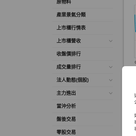
原物料
產業景氣分類
上市櫃行情表
上市櫃營收
收盤價排行
成交量排行
法人動態(個股)
主力進出
當沖分析
盤後交易
零股交易