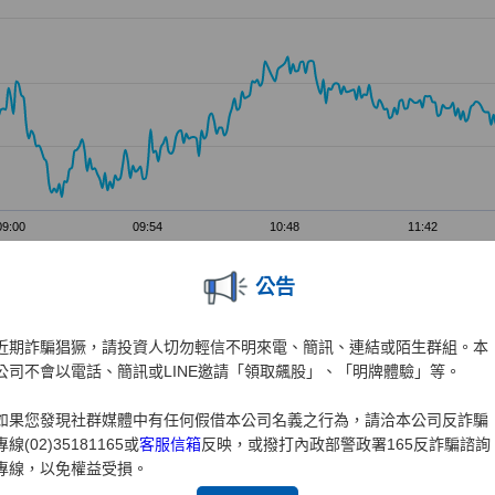
公告
近期詐騙猖獗，請投資人切勿輕信不明來電、簡訊、連結或陌生群組。本
公司不會以電話、簡訊或LINE邀請「領取飆股」、「明牌體驗」等。
如果您發現社群媒體中有任何假借本公司名義之行為，請洽本公司反詐騙
專線(02)35181165或
客服信箱
反映，或撥打內政部警政署165反詐騙諮詢
專線，以免權益受損。