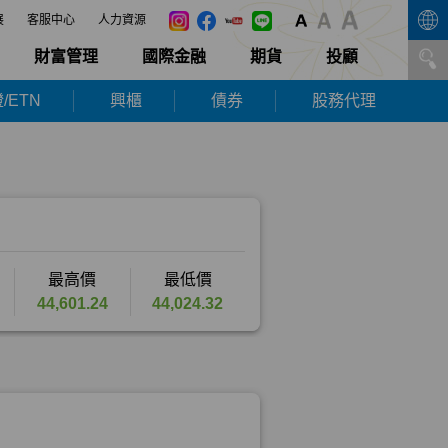
展
客服中心
人力資源
財富管理
國際金融
期貨
投顧
/ETN
興櫃
債券
股務代理