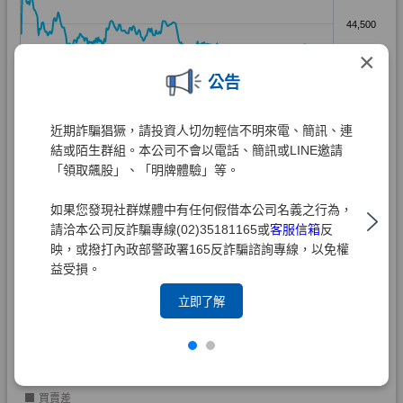
×
公告
近期詐騙猖獗，請投資人切勿輕信不明來電、簡訊、連
結或陌生群組。本公司不會以電話、簡訊或LINE邀請
「領取飆股」、「明牌體驗」等。
如果您發現社群媒體中有任何假借本公司名義之行為，
請洽本公司反詐騙專線(02)35181165或
客服信箱
反
映，或撥打內政部警政署165反詐騙諮詢專線，以免權
益受損。
立即了解