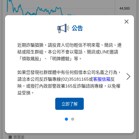
×
公告
近期詐騙猖獗，請投資人切勿輕信不明來電、簡訊、連
結或陌生群組。本公司不會以電話、簡訊或LINE邀請
「領取飆股」、「明牌體驗」等。
如果您發現社群媒體中有任何假借本公司名義之行為，
請洽本公司反詐騙專線(02)35181165或
客服信箱
反
映，或撥打內政部警政署165反詐騙諮詢專線，以免權
益受損。
立即了解