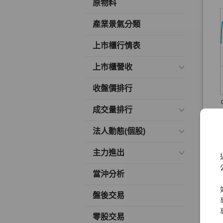
原物料
產業景氣分類
上市櫃行情表
上市櫃營收
收盤價排行
成交量排行
法人動態(個股)
主力進出
當沖分析
盤後交易
零股交易