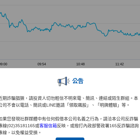
公告
近期詐騙猖獗，請投資人切勿輕信不明來電、簡訊、連結或陌生群組。本
公司不會以電話、簡訊或LINE邀請「領取飆股」、「明牌體驗」等。
如果您發現社群媒體中有任何假借本公司名義之行為，請洽本公司反詐騙
專線(02)35181165或
客服信箱
反映，或撥打內政部警政署165反詐騙諮詢
專線，以免權益受損。