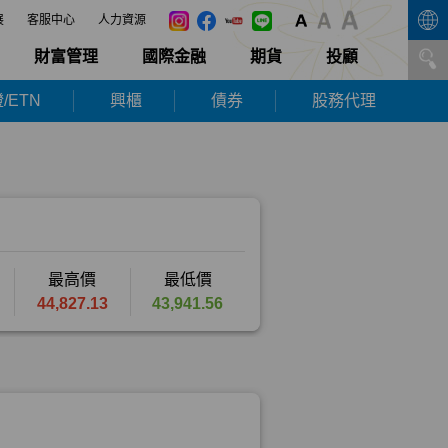
展
客服中心
人力資源
財富管理
國際金融
期貨
投顧
/ETN
興櫃
債券
股務代理