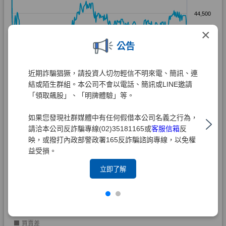
×
公告
近期詐騙猖獗，請投資人切勿輕信不明來電、簡訊、連
結或陌生群組。本公司不會以電話、簡訊或LINE邀請
「領取飆股」、「明牌體驗」等。
如果您發現社群媒體中有任何假借本公司名義之行為，
請洽本公司反詐騙專線(02)35181165或
客服信箱
反
映，或撥打內政部警政署165反詐騙諮詢專線，以免權
益受損。
立即了解