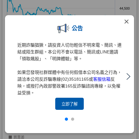
×
公告
近期詐騙猖獗，請投資人切勿輕信不明來電、簡訊、連
結或陌生群組。本公司不會以電話、簡訊或LINE邀請
「領取飆股」、「明牌體驗」等。
如果您發現社群媒體中有任何假借本公司名義之行為，
請洽本公司反詐騙專線(02)35181165或
客服信箱
反
映，或撥打內政部警政署165反詐騙諮詢專線，以免權
益受損。
立即了解