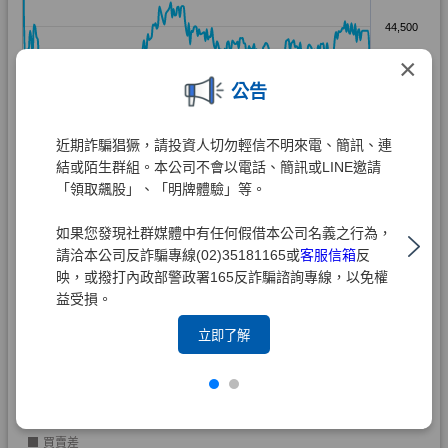
×
公告
近期詐騙猖獗，請投資人切勿輕信不明來電、簡訊、連
結或陌生群組。本公司不會以電話、簡訊或LINE邀請
「領取飆股」、「明牌體驗」等。
如果您發現社群媒體中有任何假借本公司名義之行為，
請洽本公司反詐騙專線(02)35181165或
客服信箱
反
映，或撥打內政部警政署165反詐騙諮詢專線，以免權
益受損。
立即了解