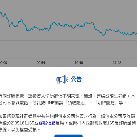
公告
近期詐騙猖獗，請投資人切勿輕信不明來電、簡訊、連結或陌生群組。本
公司不會以電話、簡訊或LINE邀請「領取飆股」、「明牌體驗」等。
如果您發現社群媒體中有任何假借本公司名義之行為，請洽本公司反詐騙
專線(02)35181165或
客服信箱
反映，或撥打內政部警政署165反詐騙諮詢
專線，以免權益受損。