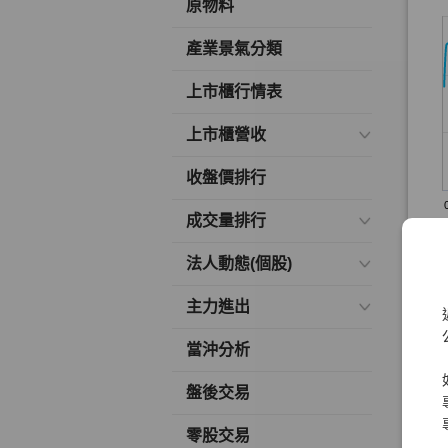
原物料
產業景氣分類
上市櫃行情表
上市櫃營收
收盤價排行
成交量排行
法人動態(個股)
主力進出
當沖分析
盤後交易
零股交易