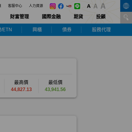
展
客服中心
人力資源
財富管理
國際金融
期貨
投顧
/ETN
興櫃
債券
股務代理