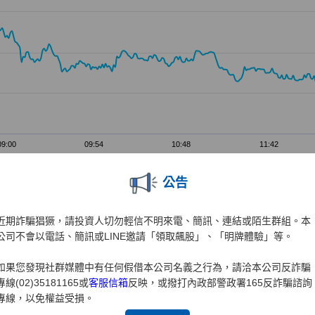
公告
近期詐騙猖獗，請投資人切勿輕信不明來電、簡訊、連結或陌生群組。本
公司不會以電話、簡訊或LINE邀請「領取飆股」、「明牌體驗」等。
如果您發現社群媒體中有任何假借本公司名義之行為，請洽本公司反詐騙
專線(02)35181165或
客服信箱
反映，或撥打內政部警政署165反詐騙諮詢
專線，以免權益受損。