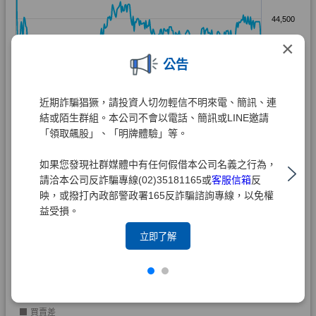
×
公告
近期詐騙猖獗，請投資人切勿輕信不明來電、簡訊、連
結或陌生群組。本公司不會以電話、簡訊或LINE邀請
「領取飆股」、「明牌體驗」等。
如果您發現社群媒體中有任何假借本公司名義之行為，
請洽本公司反詐騙專線(02)35181165或
客服信箱
反
映，或撥打內政部警政署165反詐騙諮詢專線，以免權
益受損。
立即了解