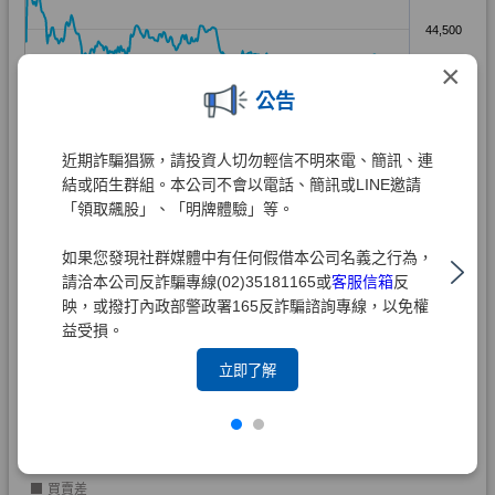
×
公告
近期詐騙猖獗，請投資人切勿輕信不明來電、簡訊、連
結或陌生群組。本公司不會以電話、簡訊或LINE邀請
「領取飆股」、「明牌體驗」等。
如果您發現社群媒體中有任何假借本公司名義之行為，
請洽本公司反詐騙專線(02)35181165或
客服信箱
反
映，或撥打內政部警政署165反詐騙諮詢專線，以免權
益受損。
立即了解