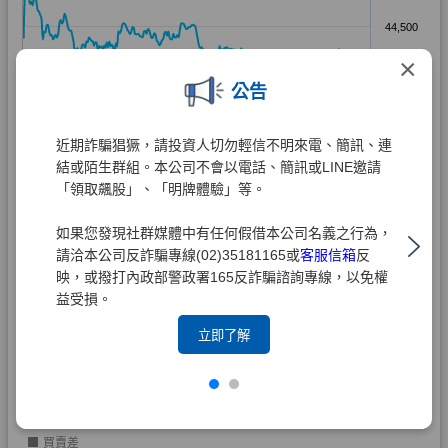
×
公告
近期詐騙猖獗，請投資人切勿輕信不明來電、簡訊、連
結或陌生群組。本公司不會以電話、簡訊或LINE邀請
「領取飆股」、「明牌體驗」等。
如果您發現社群媒體中有任何假借本公司名義之行為，
請洽本公司反詐騙專線(02)35181165或
客服信箱
反
映，或撥打內政部警政署165反詐騙諮詢專線，以免權
益受損。
立即了解