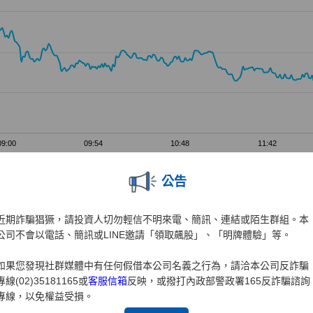
公告
近期詐騙猖獗，請投資人切勿輕信不明來電、簡訊、連結或陌生群組。本
公司不會以電話、簡訊或LINE邀請「領取飆股」、「明牌體驗」等。
如果您發現社群媒體中有任何假借本公司名義之行為，請洽本公司反詐騙
專線(02)35181165或
客服信箱
反映，或撥打內政部警政署165反詐騙諮詢
專線，以免權益受損。