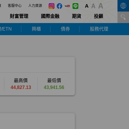
展
客服中心
人力資源
財富管理
國際金融
期貨
投顧
/ETN
興櫃
債券
股務代理