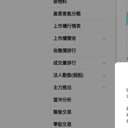
原物料
產業景氣分類
上市櫃行情表
上市櫃營收
收盤價排行
成交量排行
法人動態(個股)
主力進出
當沖分析
盤後交易
零股交易