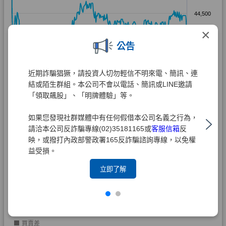
×
公告
近期詐騙猖獗，請投資人切勿輕信不明來電、簡訊、連
結或陌生群組。本公司不會以電話、簡訊或LINE邀請
「領取飆股」、「明牌體驗」等。
如果您發現社群媒體中有任何假借本公司名義之行為，
請洽本公司反詐騙專線(02)35181165或
客服信箱
反
映，或撥打內政部警政署165反詐騙諮詢專線，以免權
益受損。
立即了解