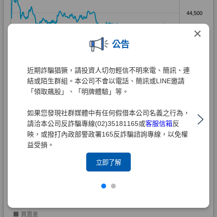
×
公告
近期詐騙猖獗，請投資人切勿輕信不明來電、簡訊、連
結或陌生群組。本公司不會以電話、簡訊或LINE邀請
「領取飆股」、「明牌體驗」等。
如果您發現社群媒體中有任何假借本公司名義之行為，
請洽本公司反詐騙專線(02)35181165或
客服信箱
反
映，或撥打內政部警政署165反詐騙諮詢專線，以免權
益受損。
立即了解