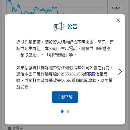
×
公告
近期詐騙猖獗，請投資人切勿輕信不明來電、簡訊、連
結或陌生群組。本公司不會以電話、簡訊或LINE邀請
「領取飆股」、「明牌體驗」等。
如果您發現社群媒體中有任何假借本公司名義之行為，
請洽本公司反詐騙專線(02)35181165或
客服信箱
反
映，或撥打內政部警政署165反詐騙諮詢專線，以免權
益受損。
立即了解