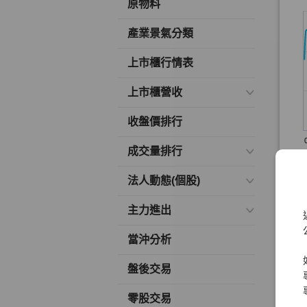
原物料
產業景氣分類
上市櫃行情表
上市櫃營收
收盤價排行
成交量排行
法人動態(個股)
主力進出
當沖分析
盤後交易
零股交易