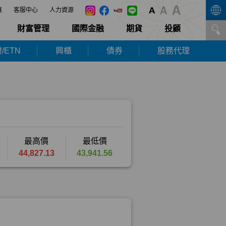
展
客服中心
人力資源
財富管理
國際金融
期貨
投顧
/ETN
興櫃
債券
股務代理