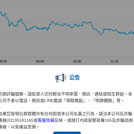
公告
近期詐騙猖獗，請投資人切勿輕信不明來電、簡訊、連結或陌生群組。本
公司不會以電話、簡訊或LINE邀請「領取飆股」、「明牌體驗」等。
如果您發現社群媒體中有任何假借本公司名義之行為，請洽本公司反詐騙
專線(02)35181165或
客服信箱
反映，或撥打內政部警政署165反詐騙諮詢
專線，以免權益受損。