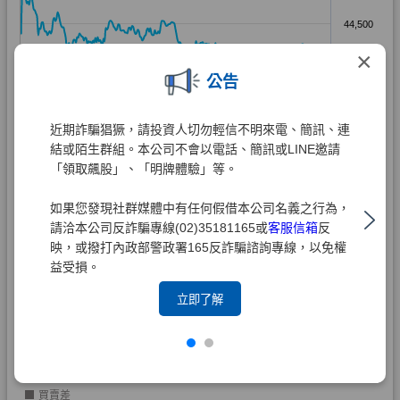
×
公告
近期詐騙猖獗，請投資人切勿輕信不明來電、簡訊、連
結或陌生群組。本公司不會以電話、簡訊或LINE邀請
「領取飆股」、「明牌體驗」等。
如果您發現社群媒體中有任何假借本公司名義之行為，
請洽本公司反詐騙專線(02)35181165或
客服信箱
反
映，或撥打內政部警政署165反詐騙諮詢專線，以免權
益受損。
立即了解