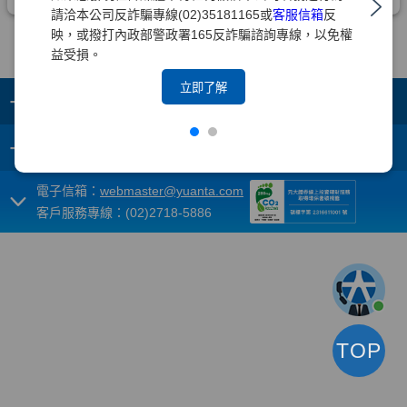
請洽本公司反詐騙專線(02)35181165或
客服信箱
反
映，或撥打內政部警政署165反詐騙諮詢專線，以免權
益受損。
立即了解
+
集團成員
+
重要須知
電子信箱：
webmaster@yuanta.com
客戶服務專線：(02)2718-5886
TOP