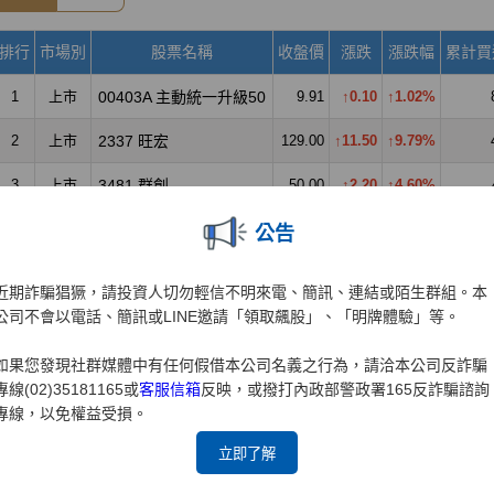
公告
近期詐騙猖獗，請投資人切勿輕信不明來電、簡訊、連結或陌生群組。本
公司不會以電話、簡訊或LINE邀請「領取飆股」、「明牌體驗」等。
如果您發現社群媒體中有任何假借本公司名義之行為，請洽本公司反詐騙
專線(02)35181165或
客服信箱
反映，或撥打內政部警政署165反詐騙諮詢
專線，以免權益受損。
立即了解