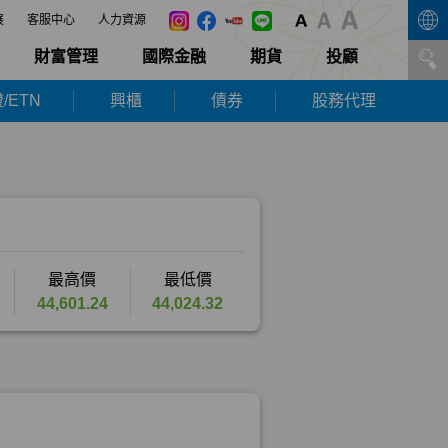
展
客服中心
人力資源
財富管理
國際金融
期貨
投顧
/ETN
興櫃
債券
股務代理