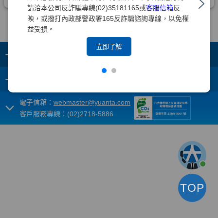
請洽本公司反詐騙專線(02)35181165或
客服信箱
反
映，或撥打內政部警政署165反詐騙諮詢專線，以免權
益受損。
立即了解
+
集團成員
+
重要須知
電子信箱：
webmaster@yuanta.com
客戶服務專線：(02)2718-5886
TOP