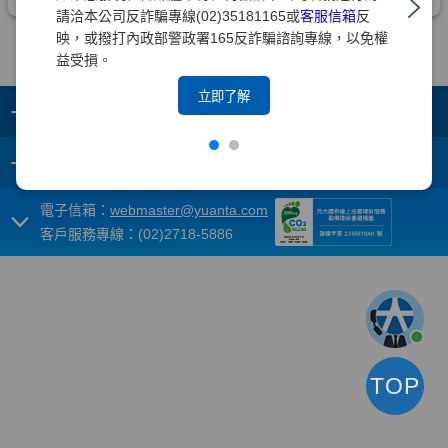
請洽本公司反詐騙專線(02)35181165或
客服信箱
反
映，或撥打內政部警政署165反詐騙諮詢專線，以免權
益受損。
立即了解
+
集團成員
+
重要須知
電子信箱：
webmaster@yuanta.com
客戶服務專線：(02)2718-5886
TOP