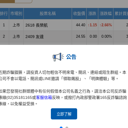
公告
近期詐騙猖獗，請投資人切勿輕信不明來電、簡訊、連結或陌生群組。本
公司不會以電話、簡訊或LINE邀請「領取飆股」、「明牌體驗」等。
如果您發現社群媒體中有任何假借本公司名義之行為，請洽本公司反詐騙
專線(02)35181165或
客服信箱
反映，或撥打內政部警政署165反詐騙諮詢
專線，以免權益受損。
立即了解