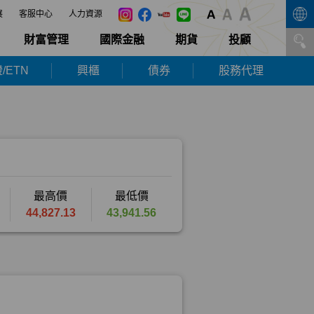
展
客服中心
人力資源
財富管理
國際金融
期貨
投顧
/ETN
興櫃
債券
股務代理