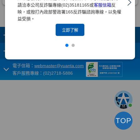
請洽本公司反詐騙專線(02)35181165或
客服信箱
反
映，或撥打內政部警政署165反詐騙諮詢專線，以免權
益受損。
立即了解
+
集團成員
+
重要須知
電子信箱：
webmaster@yuanta.com
客戶服務專線：(02)2718-5886
TOP