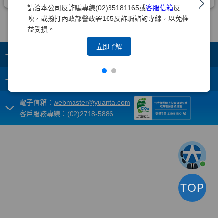
請洽本公司反詐騙專線(02)35181165或
客服信箱
反
映，或撥打內政部警政署165反詐騙諮詢專線，以免權
益受損。
立即了解
+
集團成員
+
重要須知
電子信箱：
webmaster@yuanta.com
客戶服務專線：(02)2718-5886
TOP