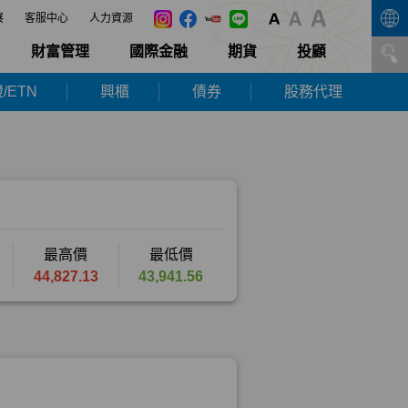
展
客服中心
人力資源
財富管理
國際金融
期貨
投顧
/ETN
興櫃
債券
股務代理