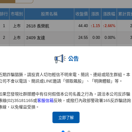
公告
近期詐騙猖獗，請投資人切勿輕信不明來電、簡訊、連結或陌生群組。本
公司不會以電話、簡訊或LINE邀請「領取飆股」、「明牌體驗」等。
如果您發現社群媒體中有任何假借本公司名義之行為，請洽本公司反詐騙
專線(02)35181165或
客服信箱
反映，或撥打內政部警政署165反詐騙諮詢
專線，以免權益受損。
立即了解