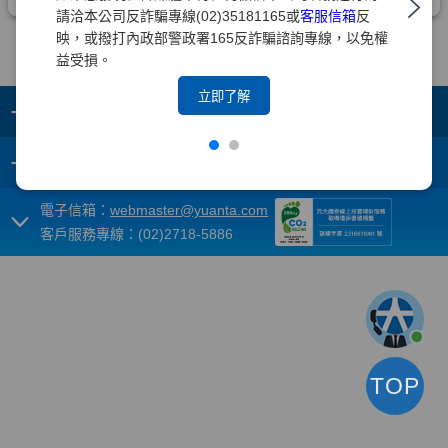
請洽本公司反詐騙專線(02)35181165或
客服信箱
反
映，或撥打內政部警政署165反詐騙諮詢專線，以免權
益受損。
立即了解
+
集團成員
+
重要須知
電子信箱：
webmaster@yuanta.com
客戶服務專線：(02)2718-5886
TOP