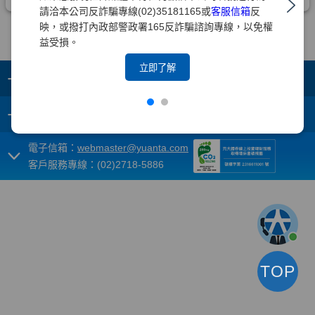
請洽本公司反詐騙專線(02)35181165或
客服信箱
反
映，或撥打內政部警政署165反詐騙諮詢專線，以免權
益受損。
立即了解
+
集團成員
+
重要須知
電子信箱：
webmaster@yuanta.com
客戶服務專線：(02)2718-5886
TOP