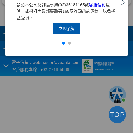
請洽本公司反詐騙專線(02)35181165或
客服信箱
反
映，或撥打內政部警政署165反詐騙諮詢專線，以免權
益受損。
立即了解
+
集團成員
+
重要須知
電子信箱：
webmaster@yuanta.com
客戶服務專線：(02)2718-5886
TOP