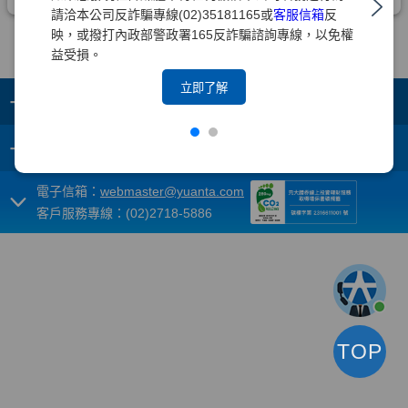
請洽本公司反詐騙專線(02)35181165或
客服信箱
反
映，或撥打內政部警政署165反詐騙諮詢專線，以免權
益受損。
立即了解
+
集團成員
+
重要須知
電子信箱：
webmaster@yuanta.com
客戶服務專線：(02)2718-5886
TOP