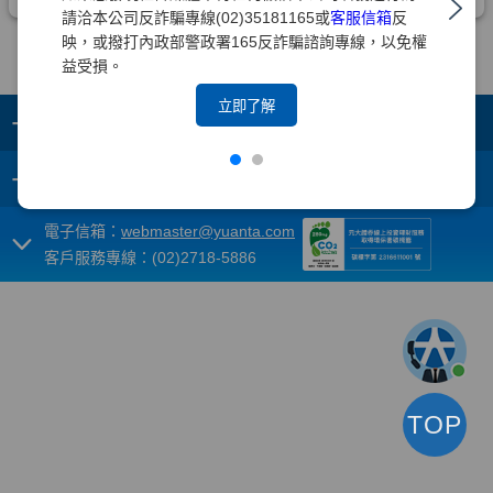
請洽本公司反詐騙專線(02)35181165或
客服信箱
反
映，或撥打內政部警政署165反詐騙諮詢專線，以免權
益受損。
立即了解
+
集團成員
+
重要須知
電子信箱：
webmaster@yuanta.com
客戶服務專線：(02)2718-5886
TOP