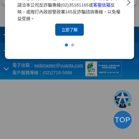
請洽本公司反詐騙專線(02)35181165或
客服信箱
反
映，或撥打內政部警政署165反詐騙諮詢專線，以免權
益受損。
立即了解
+
集團成員
+
重要須知
電子信箱：
webmaster@yuanta.com
客戶服務專線：(02)2718-5886
TOP