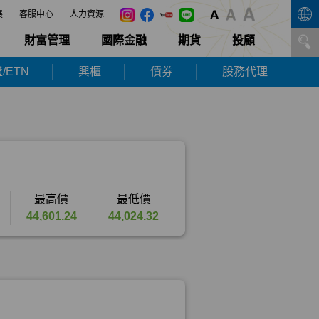
展
客服中心
人力資源
財富管理
國際金融
期貨
投顧
/ETN
興櫃
債券
股務代理