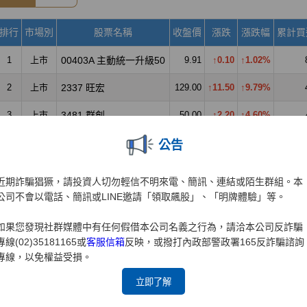
公告
近期詐騙猖獗，請投資人切勿輕信不明來電、簡訊、連結或陌生群組。本
公司不會以電話、簡訊或LINE邀請「領取飆股」、「明牌體驗」等。
如果您發現社群媒體中有任何假借本公司名義之行為，請洽本公司反詐騙
專線(02)35181165或
客服信箱
反映，或撥打內政部警政署165反詐騙諮詢
專線，以免權益受損。
立即了解